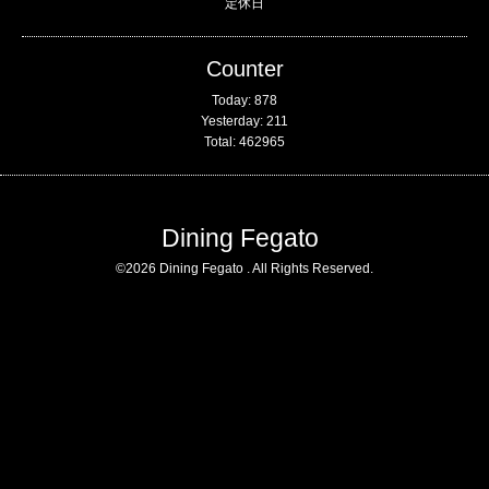
定休日
Counter
Today:
878
Yesterday:
211
Total:
462965
Dining Fegato
©2026
Dining Fegato
. All Rights Reserved.