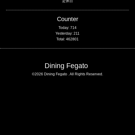
定休日
Counter
Today:
714
Yesterday:
211
Total:
462801
Dining Fegato
©2026
Dining Fegato
. All Rights Reserved.