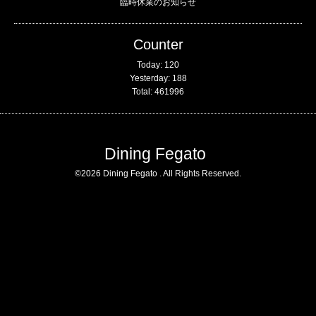
臨時休業のお知らせ
Counter
Today:
120
Yesterday:
188
Total:
461996
Dining Fegato
©2026
Dining Fegato
. All Rights Reserved.