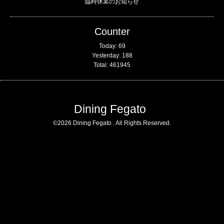
臨時休業のお知らせ
Counter
Today:
69
Yesterday:
188
Total:
461945
Dining Fegato
©2026
Dining Fegato
. All Rights Reserved.